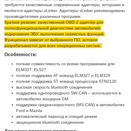
требуются качественные современные адаптеры, которыми и
являются адаптеры vLinker. Адаптеры vLinker рекомендованы
производителями различных программ.
Краткое резюме: качественный OBD-2 адаптер для
полнофункциональной диагностики автомобилей,
кодирования ЭБУ, выполнения сервисных функций.
Функционал зависит от выбранного ПО, которое
разрабатывается для всех операционных систем.
Особенности:
полная совместимость со всеми программами для
ELM327, ELS27
полная поддержка AT команд ELM327 и ELM329
полная поддержка ST команд процессора STN2120
высокая скорость bluetooth соединения
поддержка однопроводного SW-CAN – используется в
автомобилях концерна GM
поддержка среднескоростного (MS-CAN) в автомобилях
Ford и Mazda
автоматический переход в спящий режим
защищенное bluetooth соединение