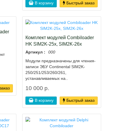
В корзину
Быстрый заказ
ader
Комплект модулей Combiloader
HK SIM2K-25x, SIM2K-26x
Артикул :
000
ект
Модули предназначены для чтения-
записи ЭБУ Continental SIM2K-
250/251/253/260/261,
устанавливаемых на..
10 000 р.
заказ
В корзину
Быстрый заказ