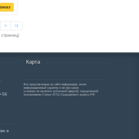
заказ
>
>|
7 страниц)
Карта
.
Вся представленная на сайте информация, носит
информационный характер и ни при каких
условиях не является публичной офертой, определяемой
0-56
положениями Статьи 437(2) Гражданского кодекса РФ.
ве в