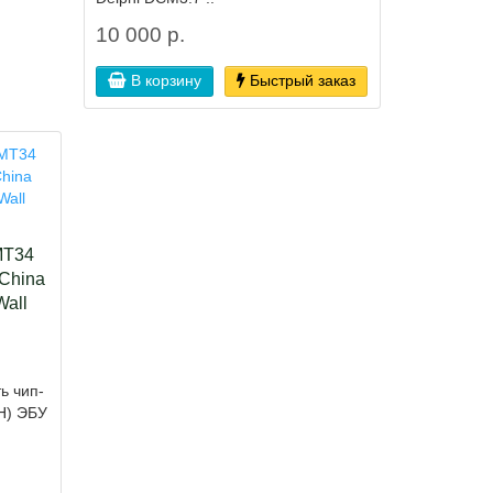
10 000 р.
В корзину
Быстрый заказ
MT34
 China
Wall
ь чип-
H) ЭБУ