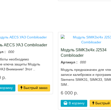
ь AECS УАЗ Combiloader
Модуль SIMK3x/4x J2534
ул :
000
Combiloader
аботы необходимо
Артикул :
000
ие ключа защиты Модуль
АЗ Внимание! Этот ..
Модуль предназначен для чте
записи калибровок и програм
 р.
Siemens SIMK31, SIMK33, SIM
SIM..
 корзину
Быстрый заказ
6 000 р.
В корзину
Быстрый 