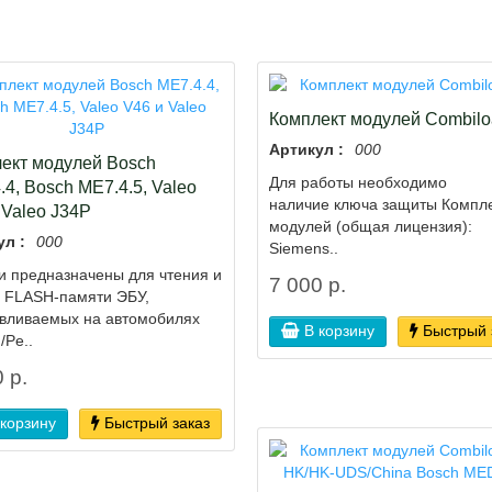
Комплект модулей Combilo
Артикул :
000
ект модулей Bosch
Для работы необходимо
.4, Bosch ME7.4.5, Valeo
наличие ключа защиты Компл
 Valeo J34P
модулей (общая лицензия):
ул :
000
Siemens..
 предназначены для чтения и
7 000 р.
и FLASH-памяти ЭБУ,
авливаемых на автомобилях
В корзину
Быстрый 
/Pe..
 р.
 корзину
Быстрый заказ