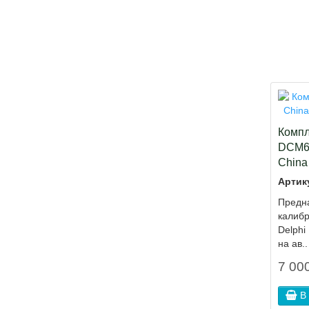
Компл
DCM6.
China 
Артик
Предна
калиб
Delph
на ав..
7 000
В