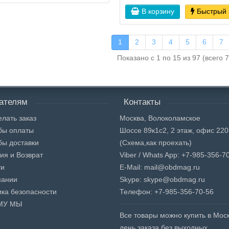
В корзину
Быстрый 
1
2
3
4
5
6
7
Показано с 1 по 15 из 97 (всего 
ателям
Контакты
елать заказ
Москва, Волоколамское
бы оплаты
Шоссе 89к1с2, 2 этаж, офис 220
бы доставки
(Схема,
как проехать)
ия и Возврат
Viber / Whats App: +7-985-356-7
ти
E-Mail: mail@obdmag.ru
пании
Skype: skype@obdmag.ru
ка безопасности
Телефон: +7-985-356-70-56
МУ МЫ
Все товары можно купить в Моск
день заказа без выходных.