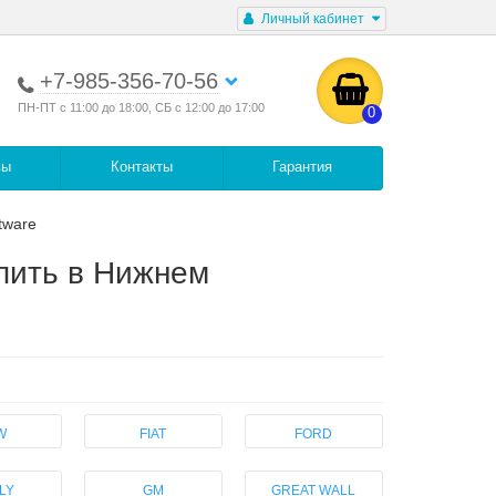
Личный кабинет
+7-985-356-70-56
ПН-ПТ с 11:00 до 18:00, СБ с 12:00 до 17:00
0
вы
Контакты
Гарантия
tware
упить в Нижнем
W
FIAT
FORD
LY
GM
GREAT WALL