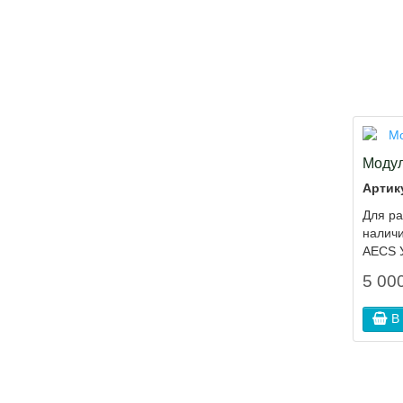
Модул
Артик
Для р
налич
AECS У
5 000
В