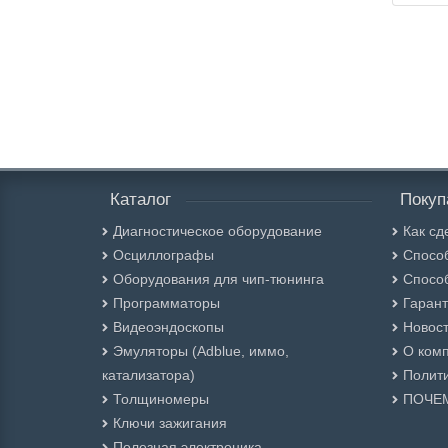
Каталог
Покуп
Диагностическое оборудование
Как сд
Осциллографы
Спосо
Оборудования для чип-тюнинга
Спосо
Программаторы
Гарант
Видеоэндоскопы
Новос
Эмуляторы (Adblue, иммо,
О ком
катализатора)
Полити
Толщиномеры
ПОЧЕ
Ключи зажигания
Полезная электроника