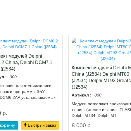
ект модулей Delphi
2 China, Delphi DCM7.1
Комплект модулей Delphi 
(j2534)
China (J2534) Delphi MT80
ул :
000
(J2534) Delphi MT92 Great 
значен для чтения/записи
(J2534)
ровок и программы ЭБУ
Артикул :
000
i DCM6.2AP устанавливаемых
Модули позволяют производит
тюнинг (чтение и запись FLAS
 р.
Delphi MT34, Delphi MT..
8 000 р.
 корзину
Быстрый заказ