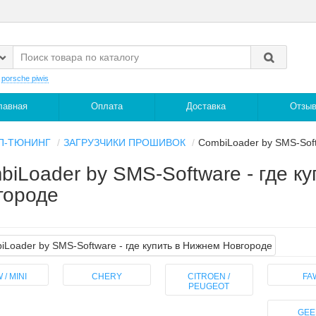
:
porsche piwis
лавная
Оплата
Доставка
Отзы
П-ТЮНИНГ
ЗАГРУЗЧИКИ ПРОШИВОК
CombiLoader by SMS-Sof
biLoader by SMS-Software - где к
городе
 / MINI
CHERY
CITROEN /
FA
PEUGEOT
GEE