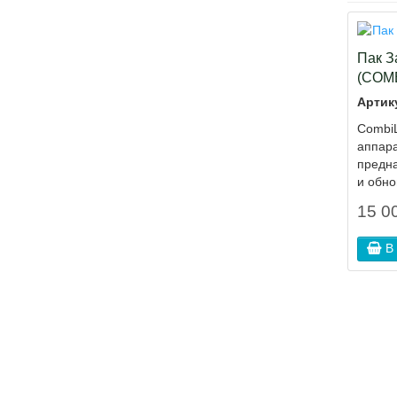
Пак З
(COM
Артик
СombiL
аппара
предн
и обно
15 00
В