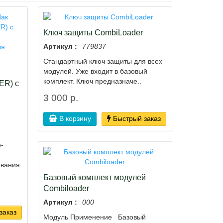
Ключ защиты CombiLoader
Артикул :
779837
Стандартный ключ защиты для всех
модулей. Уже входит в базовый
комплект. Ключ предназначе..
ER) с
3 000 р.
В корзину
Быстрый заказ
-
ования
Базовый комплект модулей
Combiloader
Артикул :
000
заказ
Модуль Применение Базовый