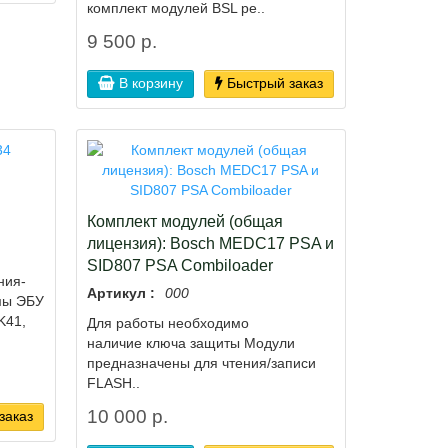
комплект модулей BSL ре..
9 500 р.
В корзину
Быстрый заказ
Комплект модулей (общая
лицензия): Bosch MEDC17 PSA и
SID807 PSA Combiloader
ния-
Артикул :
000
мы ЭБУ
K41,
Для работы необходимо
наличие ключа защиты Модули
предназначены для чтения/записи
FLASH..
10 000 р.
заказ