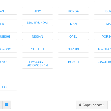
AVAL
HINO
HONDA
ISU
KIA / HYUNDAI
JLR
MAN
MA
UBISHI
NISSAN
OPEL
PORS
NGYONG
SUBARU
SUZUKI
TOYOTA 
OLVO
ГРУЗОВЫЕ
BOSCH
BOSCH B
АВТОМОБИЛИ
ALEO
Сортировать: