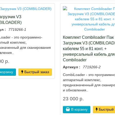
агрузчик V3
BILOADER)
ул :
7719266-1
Комплект Combiloader Пак
oader - это программно-
тный комплекс,
Загрузчик V3 (COMBILOAD
азначенный для сканирования
кабелем 55 и 81 конт. +
вления..
универсальный кабель для
Combiloader
0 р.
Артикул :
7719266-2
 корзину
Быстрый заказ
СombiLoader - это программно
аппаратный комплекс,
предназначенный для сканир
и обновления..
23 000 р.
В корзину
Быстрый 