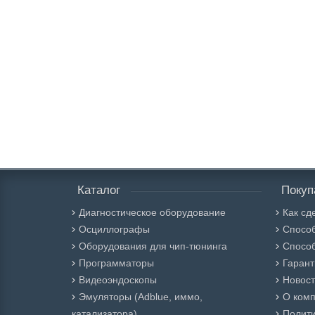
Каталог
Покуп
Диагностическое оборудование
Как сд
Осциллографы
Спосо
Оборудования для чип-тюнинга
Способ
Программаторы
Гарант
Видеоэндоскопы
Новос
Эмуляторы (Adblue, иммо,
О ком
катализатора)
Полити