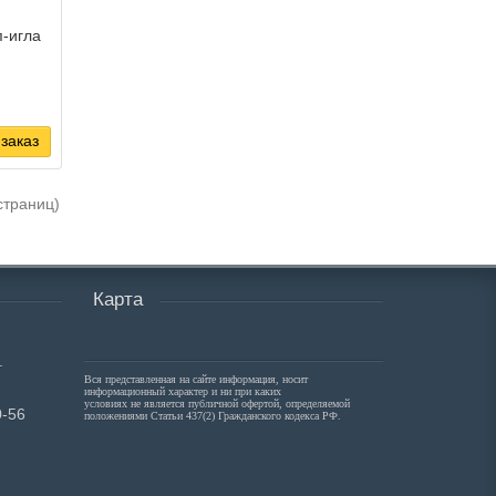
-игла
заказ
 страниц)
Карта
.
Вся представленная на сайте информация, носит
информационный характер и ни при каких
условиях не является публичной офертой, определяемой
0-56
положениями Статьи 437(2) Гражданского кодекса РФ.