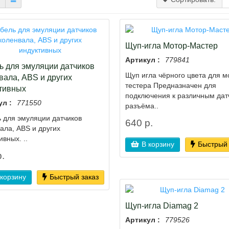
Щуп-игла Мотор-Мастер
Артикул :
779841
ь для эмуляции датчиков
Щуп игла чёрного цвета для м
вала, ABS и других
тестера Предназначен для
тивных
подключения к различным дат
ул :
771550
разъёма..
 для эмуляции датчиков
640 р.
ала, ABS и других
ивных. ..
В корзину
Быстрый 
.
 корзину
Быстрый заказ
Щуп-игла Diamag 2
Артикул :
779526