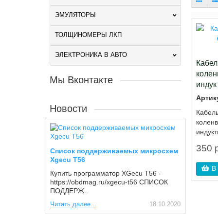
ЭМУЛЯТОРЫ
ТОЛЩИНОМЕРЫ ЛКП
ЭЛЕКТРОНИКА В АВТО
Кабел
колен
Мы Вконтакте
индук
Артик
Новости
Кабель
коленв
индукт
350 р
Список поддерживаемых микросхем
Xgecu T56
В
Купить программатор XGecu T56 -
https://obdmag.ru/xgecu-t56 СПИСОК
ПОДДЕРЖ..
Читать далее...
18.10.2020