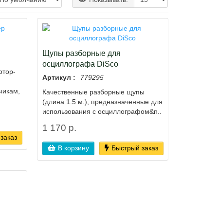
Щупы разборные для
осциллографа DiSco
отор-
Артикул :
779295
чикам,
Качественные разборные щупы
(длина 1.5 м.), предназначенные для
использования с осциллографом&n..
1 170 р.
заказ
В корзину
Быстрый заказ