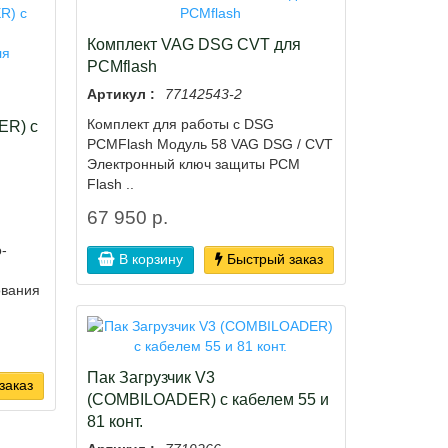
Комплект VAG DSG CVT для
PCMflash
Артикул :
77142543-2
Комплект для работы с DSG
ER) с
PCMFlash Модуль 58 VAG DSG / CVT
Электронный ключ защиты PCM
Flash ..
67 950 р.
-
В корзину
Быстрый заказ
ования
Пак Загрузчик V3
заказ
(COMBILOADER) с кабелем 55 и
81 конт.