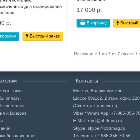
тный комплекс,
азначенный для сканирования
17 000 р.
вления..
0 р.
В корзину
Быстрый 
 корзину
Быстрый заказ
Показано с 1 по 7 из 7 (всего 1
ателям
Контакты
елать заказ
Москва, Волоколамское
бы оплаты
Шоссе 89к1с2, 2 этаж, офис 220
бы доставки
(Схема,
как проехать)
ия и Возврат
Viber / Whats App: +7-985-356-7
ти
E-Mail: mail@obdmag.ru
пании
Skype: skype@obdmag.ru
ка безопасности
Телефон: +7-985-356-70-56