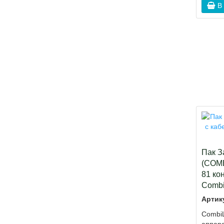
В
Пак З
(COMB
81 ко
Combi
Артик
СombiL