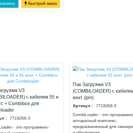
 корзину
Быстрый заказ
Пак Загрузчик V3
агрузчик V3
(COMBILOADER) с кабелем
ILOADER) с кабелем 55 и
конт. (pin)
нт. + Combibox для
Артикул :
7719266-5
loader
СombiLoader - это программно
ул :
7719266-3
аппаратный комплекс,
предназначенный для сканир
oader - это программно-
и обновления..