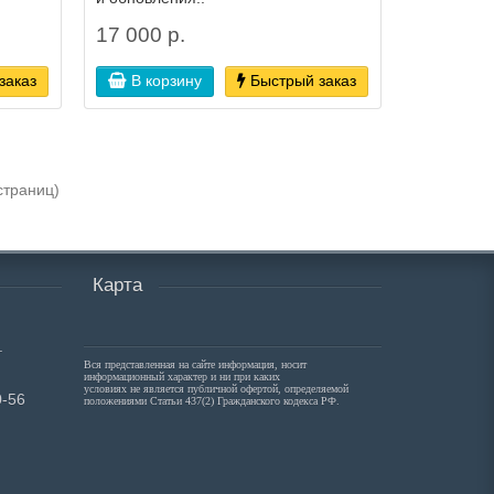
17 000 р.
заказ
В корзину
Быстрый заказ
 страниц)
Карта
.
Вся представленная на сайте информация, носит
информационный характер и ни при каких
условиях не является публичной офертой, определяемой
0-56
положениями Статьи 437(2) Гражданского кодекса РФ.