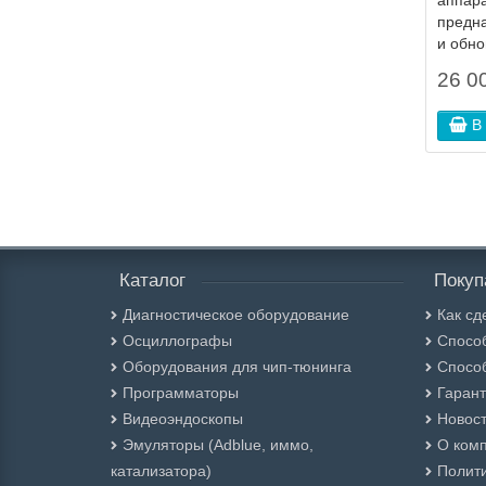
аппара
предн
и обно
26 00
В
Каталог
Покуп
Диагностическое оборудование
Как сд
Осциллографы
Спосо
Оборудования для чип-тюнинга
Спосо
Программаторы
Гарант
Видеоэндоскопы
Новос
Эмуляторы (Adblue, иммо,
О ком
катализатора)
Полити