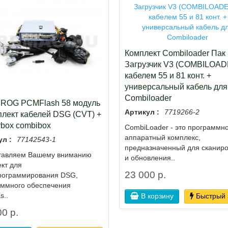
Комплект Combiloader Пак
Загрузчик V3 (COMBILOAD
кабелем 55 и 81 конт. +
универсальный кабель для
Combiloader
ROG PCMFlash 58 модуль
Артикул :
7719266-2
плект кабелей DSG (CVT) +
box combibox
СombiLoader - это программно
аппаратный комплекс,
ул :
77142543-1
предназначенный для сканир
тавляем Вашему вниманию
и обновления..
кт для
23 000 р.
рограммирования DSG,
аммного обеспечения
s..
В корзину
Быстрый 
0 р.