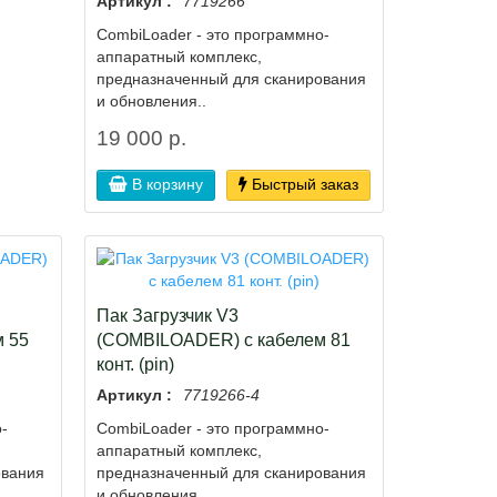
Артикул :
7719266
СombiLoader - это программно-
аппаратный комплекс,
предназначенный для сканирования
и обновления..
19 000 р.
В корзину
Быстрый заказ
Пак Загрузчик V3
 55
(COMBILOADER) с кабелем 81
конт. (pin)
Артикул :
7719266-4
-
СombiLoader - это программно-
аппаратный комплекс,
ования
предназначенный для сканирования
и обновления..