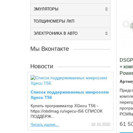
ЭМУЛЯТОРЫ
ТОЛЩИНОМЕРЫ ЛКП
ЭЛЕКТРОНИКА В АВТО
Мы Вконтакте
DSGP
Новости
+ ком
Power
Артик
Предс
Список поддерживаемых микросхем
компле
Xgecu T56
переп
Купить программатор XGecu T56 -
прогр
https://obdmag.ru/xgecu-t56 СПИСОК
PCMfla
ПОДДЕРЖ..
61 50
Читать далее...
18.10.2020