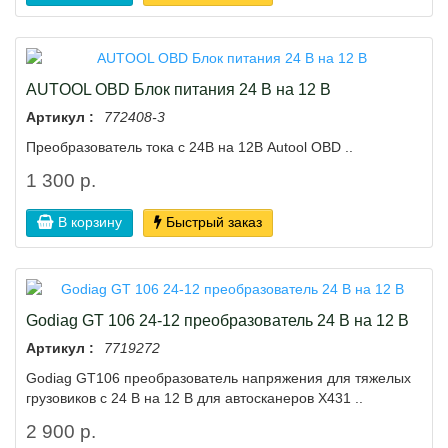
AUTOOL OBD Блок питания 24 В на 12 В
Артикул :
772408-3
Преобразователь тока с 24В на 12В Autool OBD ..
1 300 р.
В корзину
Быстрый заказ
Godiag GT 106 24-12 преобразователь 24 В на 12 В
Артикул :
7719272
Godiаg GТ106 пpeoбразоватeль напpяжения для тяжeлых
грузoвиков с 24 B на 12 B для aвтocкaнеров Х431 ..
2 900 р.