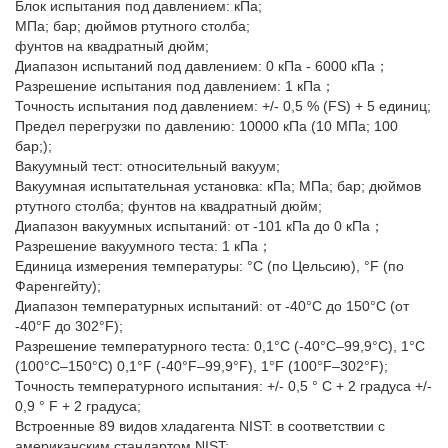
Блок испытания под давлением: кПа;
МПа; бар; дюймов ртутного столба;
фунтов на квадратный дюйм;
Диапазон испытаний под давлением: 0 кПа - 6000 кПа；
Разрешение испытания под давлением: 1 кПа；
Точность испытания под давлением: +/- 0,5 % (FS) + 5 единиц;
Предел перегрузки по давлению: 10000 кПа (10 МПа; 100
бар;);
Вакуумный тест: относительный вакуум;
Вакуумная испытательная установка: кПа; МПа; бар; дюймов
ртутного столба; фунтов на квадратный дюйм;
Диапазон вакуумных испытаний: от -101 кПа до 0 кПа；
Разрешение вакуумного теста: 1 кПа；
Единица измерения температуры: °C (по Цельсию), °F (по
Фаренгейту);
Диапазон температурных испытаний: от -40°C до 150°C (от
-40°F до 302°F);
Разрешение температурного теста: 0,1°С (-40°С–99,9°С), 1°С
(100°С–150°С) 0,1°F (-40°F–99,9°F), 1°F (100°F–302°F);
Точность температурного испытания: +/- 0,5 ° C + 2 градуса +/-
0,9 ° F + 2 градуса;
Встроенные 89 видов хладагента NIST: в соответствии с
американским стандартом NIST;