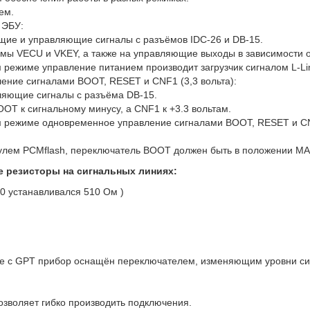
ем.
 ЭБУ:
ющие и управляющие сигналы с разъёмов IDC-26 и DB-15.
мы VECU и VKEY, а также на управляющие выходы в зависимости о
режиме управление питанием производит загрузчик сигналом L-Line
ние сигналами BOOT, RESET и CNF1 (3,3 вольта):
вляющие сигналы с разъёма DB-15.
OT к сигнальному минусу, а CNF1 к +3.3 вольтам.
 режиме одновременное управление сигналами BOOT, RESET и CNF1
дулем PCMflash, переключатель BOOT должен быть в положении M
 резисторы на сигнальных линиях:
50 устанавливался 510 Ом )
re с GPT прибор оснащён переключателем, изменяющим уровни сигн
зволяет гибко производить подключения.