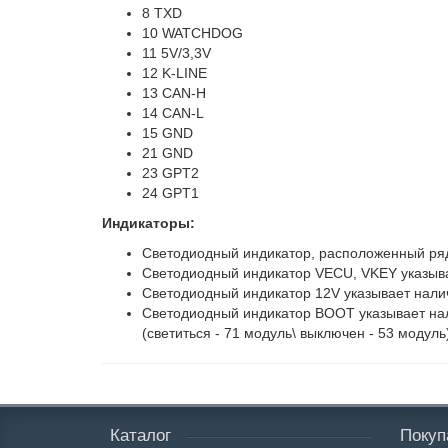
8 TXD
10 WATCHDOG
11 5V/3,3V
12 K-LINE
13 CAN-H
14 CAN-L
15 GND
21 GND
23 GPT2
24 GPT1
Индикаторы:
Светодиодный индикатор, расположенный ряд
Светодиодный индикатор VECU, VKEY указыв
Светодиодный индикатор 12V указывает нал
Светодиодный индикатор BOOT указывает нал
(светиться - 71 модуль\ выключен - 53 модуль
Каталог
Покуп