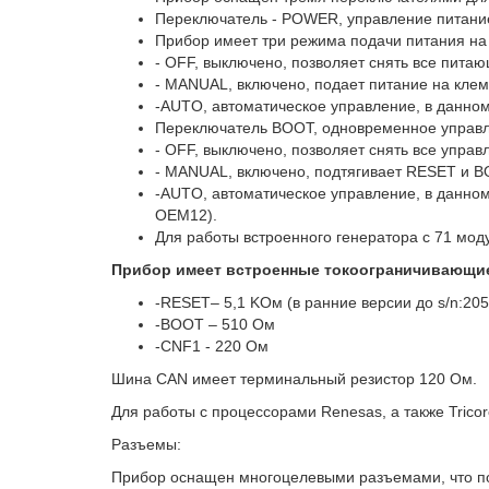
Переключатель - POWER, управление питани
Прибор имеет три режима подачи питания на
- OFF, выключено, позволяет снять все пита
- MANUAL, включено, подает питание на клем
-AUTO, автоматическое управление, в данном 
Переключатель BOOT, одновременное управле
- OFF, выключено, позволяет снять все упра
- MANUAL, включено, подтягивает RESET и BO
-AUTO, автоматическое управление, в данном
OEM12).
Для работы встроенного генератора с 71 мо
Прибор имеет встроенные токоограничивающие
-RESET– 5,1 KОм (в ранние версии до s/n:20
-BOOT – 510 Ом
-CNF1 - 220 Ом
Шина CAN имеет терминальный резистор 120 Ом.
Для работы с процессорами Renesas, а также Trico
Разъемы:
Прибор оснащен многоцелевыми разъемами, что по