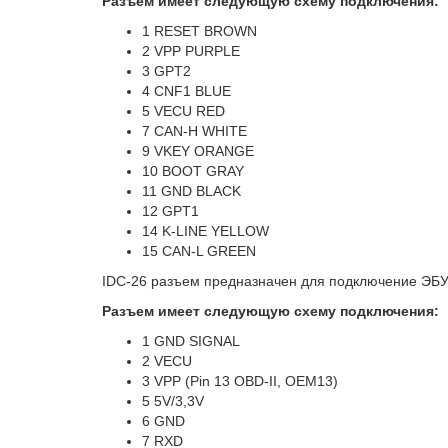
Разъем имеет следующую схему подключения:
1 RESET BROWN
2 VPP PURPLE
3 GPT2
4 CNF1 BLUE
5 VECU RED
7 CAN-H WHITE
9 VKEY ORANGE
10 BOOT GRAY
11 GND BLACK
12 GPT1
14 K-LINE YELLOW
15 CAN-L GREEN
IDC-26 разъем предназначен для подключение ЭБУ
Разъем имеет следующую схему подключения:
1 GND SIGNAL
2 VECU
3 VPP (Pin 13 OBD-II, OEM13)
5 5V/3,3V
6 GND
7 RXD