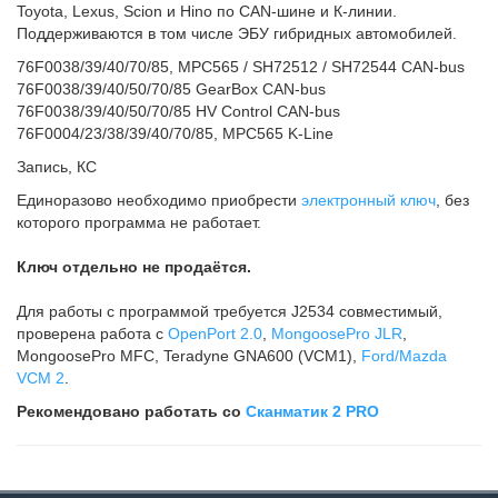
Toyota, Lexus, Scion и Hino по CAN-шине и К-линии.
Поддерживаются в том числе ЭБУ гибридных автомобилей.
76F0038/39/40/70/85, MPC565 / SH72512 / SH72544 CAN-bus
76F0038/39/40/50/70/85 GearBox CAN-bus
76F0038/39/40/50/70/85 HV Control CAN-bus
76F0004/23/38/39/40/70/85, MPC565 K-Line
Запись, КС
Единоразово необходимо приобрести
электронный ключ
, без
которого программа не работает.
Ключ отдельно не продаётся.
Для работы с программой требуется J2534 совместимый,
проверена работа с
OpenPort 2.0
,
MongoosePro JLR
,
MongoosePro MFC, Teradyne GNA600 (VCM1),
Ford/Mazda
VCM 2
.
Рекомендовано работать со
Сканматик 2 PRO