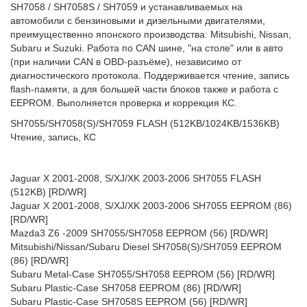
SH7058 / SH7058S / SH7059 и устанавливаемых на
автомобили с бензиновыми и дизельными двигателями,
преимущественно японского производства: Mitsubishi, Nissan,
Subaru и Suzuki. Работа по CAN шине, "на столе" или в авто
(при наличии CAN в OBD-разъёме), независимо от
диагностического протокола. Поддерживается чтение, запись
flash-памяти, а для большей части блоков также и работа с
EEPROM. Выполняется проверка и коррекция КС.
SH7055/SH7058(S)/SH7059 FLASH (512KB/1024KB/1536KB)
Чтение, запись, КС
Jaguar X 2001-2008, S/XJ/XK 2003-2006 SH7055 FLASH
(512KB) [RD/WR]
Jaguar X 2001-2008, S/XJ/XK 2003-2006 SH7055 EEPROM (86)
[RD/WR]
Mazda3 Z6 -2009 SH7055/SH7058 EEPROM (56) [RD/WR]
Mitsubishi/Nissan/Subaru Diesel SH7058(S)/SH7059 EEPROM
(86) [RD/WR]
Subaru Metal-Case SH7055/SH7058 EEPROM (56) [RD/WR]
Subaru Plastic-Case SH7058 EEPROM (86) [RD/WR]
Subaru Plastic-Case SH7058S EEPROM (56) [RD/WR]