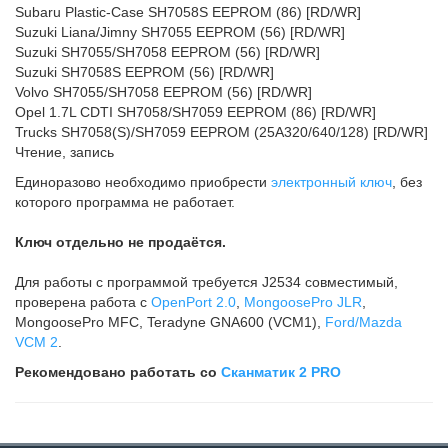
Subaru Plastic-Case SH7058S EEPROM (86) [RD/WR]
Suzuki Liana/Jimny SH7055 EEPROM (56) [RD/WR]
Suzuki SH7055/SH7058 EEPROM (56) [RD/WR]
Suzuki SH7058S EEPROM (56) [RD/WR]
Volvo SH7055/SH7058 EEPROM (56) [RD/WR]
Opel 1.7L CDTI SH7058/SH7059 EEPROM (86) [RD/WR]
Trucks SH7058(S)/SH7059 EEPROM (25A320/640/128) [RD/WR]
Чтение, запись
Единоразово необходимо приобрести
электронный ключ
, без
которого программа не работает.
Ключ отдельно не продаётся.
Для работы с программой требуется J2534 совместимый,
проверена работа с
OpenPort 2.0
,
MongoosePro JLR
,
MongoosePro MFC, Teradyne GNA600 (VCM1),
Ford/Mazda
VCM 2
.
Рекомендовано работать со
Сканматик 2 PRO