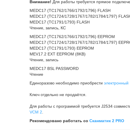
Внимание!
Для работы требуется прямое подключе
MEDC17 (TC1762/1766/1792/1796) FLASH
MEDC17 (TC1724/1728/1767/1782/1784/1797) FLAS
MEDC17 (TC1791/1793) FLASH
Чтение, запись, КС
MEDC17 (TC1762/1766/1792/1796) EEPROM
MEDC17 (TC1724/1728/1767/1782/1784/1797) EEP
MEDC17 (TC1791/1793) EEPROM
MEV17.2 EXT EEPROM (8KB)
Чтение, запись
MEDC17 BSL PASSWORD
Чтение
Единоразово необходимо приобрести
электронный
Ключ отдельно не продаётся.
Для работы с программой требуется J2534 совмес
VCM 2
.
Рекомендовано работать со
Сканматик 2 PRO