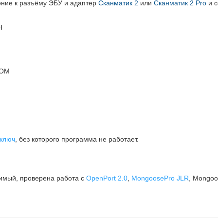
ние к разъёму ЭБУ и адаптер
Сканматик 2
или
Сканматик 2 Pro
и с
H
ROM
 ключ
, без которого программа не работает.
тимый, проверена работа с
OpenPort 2.0
,
MongoosePro JLR
, Mongo