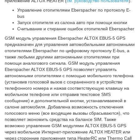
приложение ALTOX HEATER (
см. руководство пользователя
).
Управление отопителями Eberspacher по протоколу E-
bus
Запуск отопителя из салона авто при помощи кнопки
Считывание и стирание ошибок отопителей Eberspacher
GSM модуль управления Eberspacher ALTOX EBUS-5 GPS
предназначен для управления автомобильными автономными
отопителями Eberspacher по цифровому протоколу E-bus, а
также любыми другими автономными отопителями при
помощи аналогового сигнала. GSM модуль управления
Eberspacher ALTOX EBUS-5 GPS позволяет управлять
автономными отопителями с помощью мобильного телефона
(установив голосовой вызов с сохраненного в устройстве
телефонного номера и нажав соответствующую клавишу на
мобильном телефоне или отправив текстовое SMS
сообщение) и дополнительной кнопки, устанавливаемой в
салоне автомобиля. Добавлена возможность отключения
голосового меню (все входящие вызовы сбрасываются), что
позволяет экономить средства на балансе SIM. Также
возможно управление GSM модулями ALTOX EBUS-5 GPS
через мобильное Интернет-приложение ALTOX HEATER или
через сторонние приложения типа HeaterRC или Thermo Call