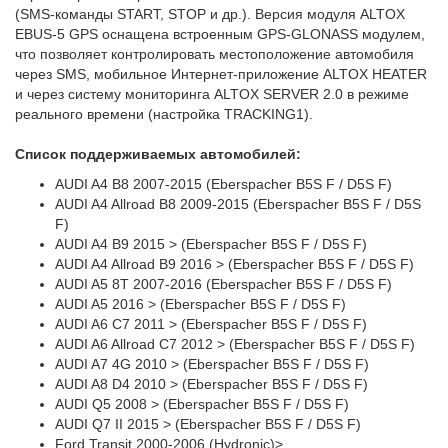
(SMS-команды START, STOP и др.). Версия модуля ALTOX
EBUS-5 GPS оснащена встроенным GPS-GLONASS модулем,
что позволяет контролировать местоположение автомобиля
через SMS, мобильное Интернет-приложение ALTOX HEATER
и через систему мониторинга ALTOX SERVER 2.0 в режиме
реального времени (настройка TRACKING1).
Список поддерживаемых автомобилей:
AUDI A4 B8 2007-2015 (Eberspacher B5S F / D5S F)
AUDI A4 Allroad B8 2009-2015 (Eberspacher B5S F / D5S
F)
AUDI A4 B9 2015 > (Eberspacher B5S F / D5S F)
AUDI A4 Allroad B9 2016 > (Eberspacher B5S F / D5S F)
AUDI A5 8T 2007-2016 (Eberspacher B5S F / D5S F)
AUDI A5 2016 > (Eberspacher B5S F / D5S F)
AUDI A6 C7 2011 > (Eberspacher B5S F / D5S F)
AUDI A6 Allroad C7 2012 > (Eberspacher B5S F / D5S F)
AUDI A7 4G 2010 > (Eberspacher B5S F / D5S F)
AUDI A8 D4 2010 > (Eberspacher B5S F / D5S F)
AUDI Q5 2008 > (Eberspacher B5S F / D5S F)
AUDI Q7 II 2015 > (Eberspacher B5S F / D5S F)
Ford Transit 2000-2006 (Hydronic)>