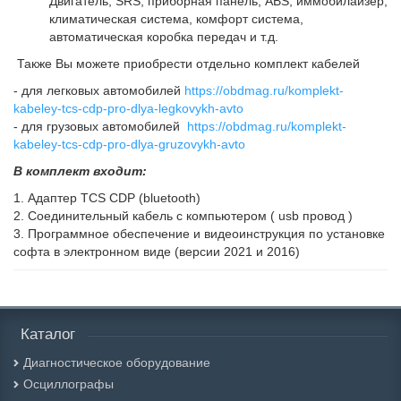
Двигатель, SRS, приборная панель, ABS, иммобилайзер,
климатическая система, комфорт система,
автоматическая коробка передач и т.д.
Также Вы можете приобрести отдельно комплект кабелей
- для легковых автомобилей
https://obdmag.ru/komplekt-
kabeley-tcs-cdp-pro-dlya-legkovykh-avto
- для грузовых автомобилей
https://obdmag.ru/komplekt-
kabeley-tcs-cdp-pro-dlya-gruzovykh-avto
В комплект входит:
1. Адаптер TCS CDP (bluetooth)
2. Соединительный кабель с компьютером ( usb провод )
3. Программное обеспечение и видеоинструкция по установке
софта в электронном виде (версии 2021 и 2016)
Каталог
Диагностическое оборудование
Осциллографы