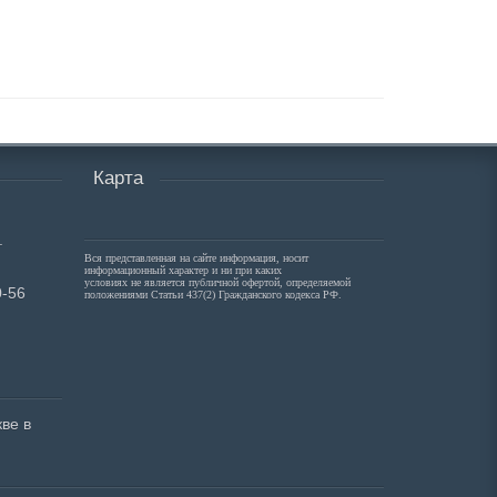
Карта
.
Вся представленная на сайте информация, носит
информационный характер и ни при каких
условиях не является публичной офертой, определяемой
0-56
положениями Статьи 437(2) Гражданского кодекса РФ.
ве в