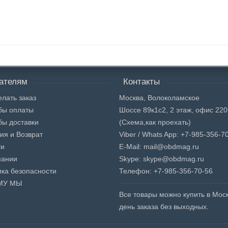
ателям
Контакты
елать заказ
Москва, Волоколамское
бы оплаты
Шоссе 89к1с2, 2 этаж, офис 220
бы доставки
(Схема,
как проехать)
ия и Возврат
Viber / Whats App: +7-985-356-7
ти
E-Mail: mail@obdmag.ru
пании
Skype: skype@obdmag.ru
ка безопасности
Телефон: +7-985-356-70-56
МУ МЫ
Все товары можно купить в Моск
день заказа без выходных.