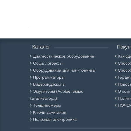
Каталог
Покуп
Диагностическое оборудование
Как сд
Осциллографы
Спосо
Оборудования для чип-тюнинга
Спосо
Программаторы
Гарант
Видеоэндоскопы
Новос
Эмуляторы (Adblue, иммо,
О ком
катализатора)
Полити
Толщиномеры
ПОЧЕ
Ключи зажигания
Полезная электроника