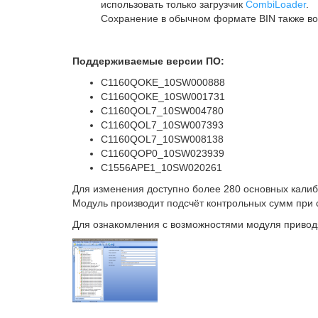
использовать только загрузчик
CombiLoader
.
Сохранение в обычном формате BIN также в
Поддерживаемые версии ПО:
C1160QOKE_10SW000888
C1160QOKE_10SW001731
C1160QOL7_10SW004780
C1160QOL7_10SW007393
C1160QOL7_10SW008138
C1160QOP0_10SW023939
C1556APE1_10SW020261
Для изменения доступно более 280 основных калиб
Модуль производит подсчёт контрольных сумм при 
Для ознакомления с возможностями модуля привод