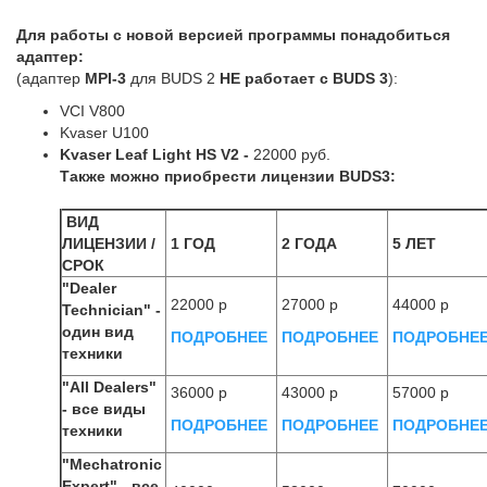
Для работы с новой версией программы понадобиться
адаптер:
(адаптер
MPI-3
для BUDS 2
НЕ работает
с BUDS 3
):
VCI V800
Kvaser U100
Kvaser Leaf Light HS V2
-
22000 руб.
Также можно приобрести лицензии BUDS3:
ВИД
ЛИЦЕНЗИИ /
1 ГОД
2 ГОДА
5 ЛЕТ
СРОК
"Dealer
22000 р
27000 р
44000 р
Technician" -
один вид
ПОДРОБНЕЕ
ПОДРОБНЕЕ
ПОДРОБНЕ
техники
"All Dealers"
36000 р
43000 р
57000 р
- все виды
ПОДРОБНЕЕ
ПОДРОБНЕЕ
ПОДРОБНЕ
техники
"Mechatronic
Expert" - все