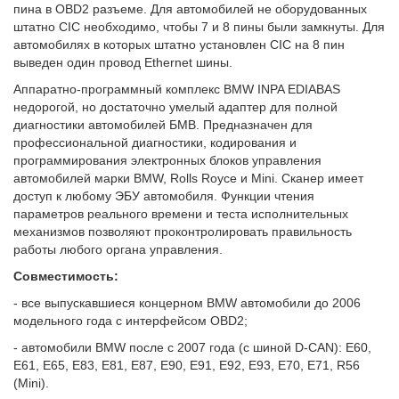
пина в OBD2 разъеме. Для автомобилей не оборудованных
штатно CIC необходимо, чтобы 7 и 8 пины были замкнуты. Для
автомобилях в которых штатно установлен CIC на 8 пин
выведен один провод Ethernet шины.
Аппаратно-программный комплекс BMW INPA EDIABAS
недорогой, но достаточно умелый адаптер для полной
диагностики автомобилей БМВ. Предназначен для
профессиональной диагностики, кодирования и
программирования электронных блоков управления
автомобилей марки BMW, Rolls Royce и Mini. Сканер имеет
доступ к любому ЭБУ автомобиля. Функции чтения
параметров реального времени и теста исполнительных
механизмов позволяют проконтролировать правильность
работы любого органа управления.
Совместимость:
- все выпускавшиеся концерном BMW автомобили до 2006
модельного года с интерфейсом OBD2;
- автомобили BMW после с 2007 года (с шиной D-CAN): E60,
E61, E65, E83, E81, E87, E90, E91, E92, E93, E70, E71, R56
(Mini).