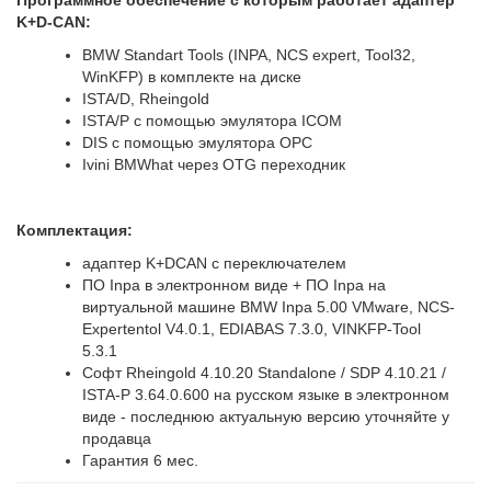
Программное обеспечение с которым работает адаптер
K+D-CAN:
BMW Standart Tools (INPA, NCS expert, Tool32,
WinKFP) в комплекте на диске
ISTA/D, Rheingold
ISTA/P с помощью эмулятора ICOM
DIS с помощью эмулятора OPC
Ivini BMWhat через OTG переходник
Комплектация:
адаптер K+DCAN с переключателем
ПО Inpa в электронном виде + ПО Inpa на
виртуальной машине BMW Inpa 5.00 VMware, NCS-
Expertentol V4.0.1, EDIABAS 7.3.0, VINKFP-Tool
5.3.1
Софт Rheingold 4.10.20 Standalone / SDP 4.10.21 /
ISTA-P 3.64.0.600​ на русском языке в электронном
виде - последнюю актуальную версию уточняйте у
продавца
Гарантия 6 мес.